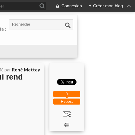
Connexion
+
Créer mon blog
té ;
ié par
René Mettey
ui rend
0
Repost