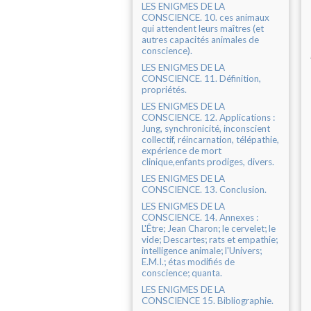
LES ENIGMES DE LA
CONSCIENCE. 10. ces animaux
qui attendent leurs maîtres (et
autres capacités animales de
conscience).
LES ENIGMES DE LA
CONSCIENCE. 11. Définition,
propriétés.
LES ENIGMES DE LA
CONSCIENCE. 12. Applications :
Jung, synchronicité, inconscient
collectif, réincarnation, télépathie,
expérience de mort
clinique,enfants prodiges, divers.
LES ENIGMES DE LA
CONSCIENCE. 13. Conclusion.
LES ENIGMES DE LA
CONSCIENCE. 14. Annexes :
L'Être; Jean Charon; le cervelet; le
vide; Descartes; rats et empathie;
intelligence animale; l'Univers;
E.M.I.; étas modifiés de
conscience; quanta.
LES ENIGMES DE LA
CONSCIENCE 15. Bibliographie.