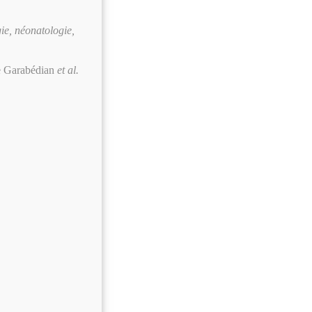
gie, néonatologie,
e Garabédian
et al.