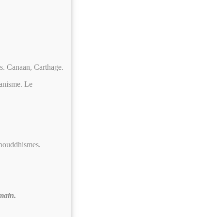
s. Canaan, Carthage.
ianisme. Le
 bouddhismes.
omain.