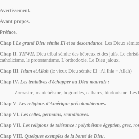
Avertissement.
Avant-propos.
Préface.
Chap I
Le grand Dieu sémite El et sa descendance
.
Les Dieux sémite
Chap II.
YHWH
,
Dieu tribal sémite des hébreux et des juifs. Le christ
catholicisme, le protestantisme. L'orthodoxie. Le Dieu jaloux.
Chap III.
Islam et Allah
(le vieux Dieu sémite El : Al Ihla = Allah)
Chap IV.
Les tentatives d'échapper au Dieu mauvais :
Zoroast
re
,
manichéisme, bogomiles, cathares, hindouisme. Les
Chap V
.
Les religions d'Amérique précolombiennes.
Chap VI.
Les celtes, germains, scandinaves
.
Chap VII.
Les religions de tolérance : polythéisme égyptien, grec, r
Chap VIII.
Quelques exemples de la bonté de Dieu
.