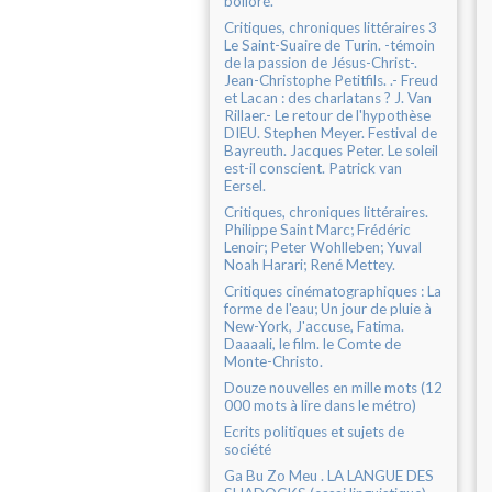
bolloré.
Critiques, chroniques littéraires 3
Le Saint-Suaire de Turin. -témoin
de la passion de Jésus-Christ-.
Jean-Christophe Petitfils. .- Freud
et Lacan : des charlatans ? J. Van
Rillaer.- Le retour de l'hypothèse
DIEU. Stephen Meyer. Festival de
Bayreuth. Jacques Peter. Le soleil
est-il conscient. Patrick van
Eersel.
Critiques, chroniques littéraires.
Philippe Saint Marc; Frédéric
Lenoir; Peter Wohlleben; Yuval
Noah Harari; René Mettey.
Critiques cinématographiques : La
forme de l'eau; Un jour de pluie à
New-York, J'accuse, Fatima.
Daaaali, le film. le Comte de
Monte-Christo.
Douze nouvelles en mille mots (12
000 mots à lire dans le métro)
Ecrits politiques et sujets de
société
Ga Bu Zo Meu . LA LANGUE DES