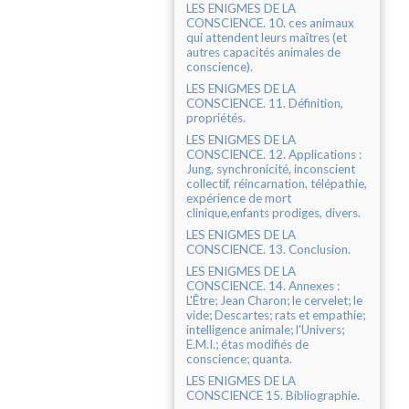
LES ENIGMES DE LA
CONSCIENCE. 10. ces animaux
qui attendent leurs maîtres (et
autres capacités animales de
conscience).
LES ENIGMES DE LA
CONSCIENCE. 11. Définition,
propriétés.
LES ENIGMES DE LA
CONSCIENCE. 12. Applications :
Jung, synchronicité, inconscient
collectif, réincarnation, télépathie,
expérience de mort
clinique,enfants prodiges, divers.
LES ENIGMES DE LA
CONSCIENCE. 13. Conclusion.
LES ENIGMES DE LA
CONSCIENCE. 14. Annexes :
L'Être; Jean Charon; le cervelet; le
vide; Descartes; rats et empathie;
intelligence animale; l'Univers;
E.M.I.; étas modifiés de
conscience; quanta.
LES ENIGMES DE LA
CONSCIENCE 15. Bibliographie.