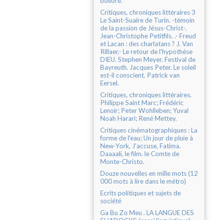
bolloré.
Critiques, chroniques littéraires 3
Le Saint-Suaire de Turin. -témoin
de la passion de Jésus-Christ-.
Jean-Christophe Petitfils. .- Freud
et Lacan : des charlatans ? J. Van
Rillaer.- Le retour de l'hypothèse
DIEU. Stephen Meyer. Festival de
Bayreuth. Jacques Peter. Le soleil
est-il conscient. Patrick van
Eersel.
Critiques, chroniques littéraires.
Philippe Saint Marc; Frédéric
Lenoir; Peter Wohlleben; Yuval
Noah Harari; René Mettey.
Critiques cinématographiques : La
forme de l'eau; Un jour de pluie à
New-York, J'accuse, Fatima.
Daaaali, le film. le Comte de
Monte-Christo.
Douze nouvelles en mille mots (12
000 mots à lire dans le métro)
Ecrits politiques et sujets de
société
Ga Bu Zo Meu . LA LANGUE DES