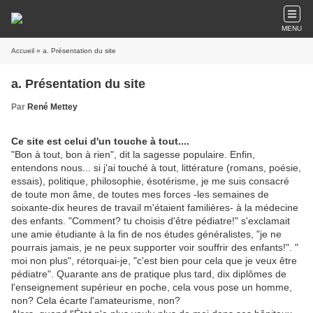
MENU
Accueil
» a. Présentation du site
a. Présentation du site
Par
René Mettey
Ce site est celui d'un touche à tout....
"Bon à tout, bon à rien", dit la sagesse populaire. Enfin,
entendons nous... si j'ai touché à tout, littérature (romans, poésie,
essais), politique, philosophie, ésotérisme, je me suis consacré
de toute mon âme, de toutes mes forces -les semaines de
soixante-dix heures de travail m'étaient familières- à la médecine
des enfants. "Comment? tu choisis d'être pédiatre!" s'exclamait
une amie étudiante à la fin de nos études généralistes, "je ne
pourrais jamais, je ne peux supporter voir souffrir des enfants!". "
moi non plus", rétorquai-je, "c'est bien pour cela que je veux être
pédiatre". Quarante ans de pratique plus tard, dix diplômes de
l'enseignement supérieur en poche, cela vous pose un homme,
non? Cela écarte l'amateurisme, non?