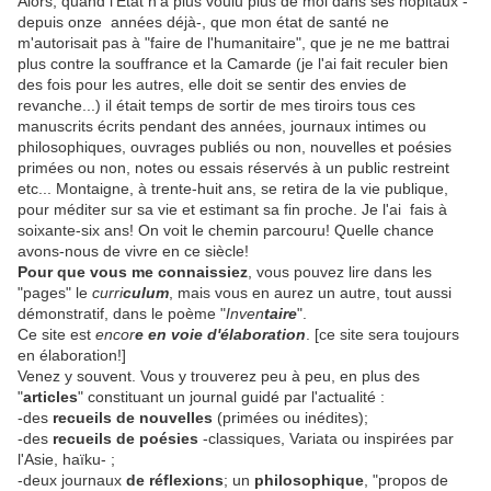
Alors, quand l'État n'a plus voulu plus de moi dans ses hôpitaux -
depuis onze années déjà-, que mon état de santé ne
m'autorisait pas à "faire de l'humanitaire", que je ne me battrai
plus contre la souffrance et la Camarde (je l'ai fait reculer bien
des fois pour les autres, elle doit se sentir des envies de
revanche...) il était temps de sortir de mes tiroirs tous ces
manuscrits écrits pendant des années, journaux intimes ou
philosophiques, ouvrages publiés ou non, nouvelles et poésies
primées ou non, notes ou essais réservés à un public restreint
etc... Montaigne, à trente-huit ans, se retira de la vie publique,
pour méditer sur sa vie et estimant sa fin proche. Je l'ai fais à
soixante-six ans! On voit le chemin parcouru! Quelle chance
avons-nous de vivre en ce siècle!
Pour que vous me connaissiez
, vous pouvez lire dans les
"pages" le
curri
culum
, mais vous en aurez un autre, tout aussi
démonstratif, dans le poème "
Inven
taire
".
Ce site est
encor
e en voie d'élaboration
. [ce site sera toujours
en élaboration!]
Venez y souvent. Vous y trouverez peu à peu, en plus des
"
articles
" constituant un journal guidé par l'actualité :
-des
recueils de nouvelles
(primées ou inédites);
-des
recueils de poésies
-classiques, Variata ou inspirées par
l'Asie, haïku- ;
-deux journaux
de réflexions
; un
philosophique
, "propos de