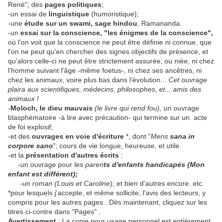
René"; des
pages politiques
;
-un essai de
linguistique
(humoristique);
-une
étude sur un swami, sage hindou
, Ramananda.
-un
essai sur la conscience, "les énigmes de la conscience",
où l'on voit que la conscience ne peut être définie ni connue, que
l'on ne peut qu'en chercher des signes objectifs de présence, et
qu'alors celle-ci ne peut être strictement assurée, ou niée, ni chez
l'homme suivant l'âge -même foetus-, ni chez ses ancêtres, ni
chez les animaux, voire plus bas dans l'évolution...
Cet ouvrage
plaira aux scientifiques, médecins, philosophes, et... amis des
animaux !
-
Moloch, le dieu mauvais
(le livre qui rend fou),
un ouvrage
blasphématoire -à lire avec précaution- qui termine sur un acte
de foi explosif;
-et des
ouvrages en voie d'écriture
*, dont "
Mens
sana in
corpore sano
"; cours de vie longue, heureuse, et utile.
-et la
présentation d'autres écrits
:
-un ouvrage pour les
paren
ts d'enfants handicapés (Mon
enfant est différent);
-un
roman (Louis et Caroline
); et bien d'autres encore. etc.
*pour lesquels j'accepte, et même sollicite, l'avis des lecteurs, y
compris pour les autres pages.. Dès maintenant, cliquez sur les
titres ci-contre dans "Pages" .
Avertissement
: La copie pour usage personnel est entièrement