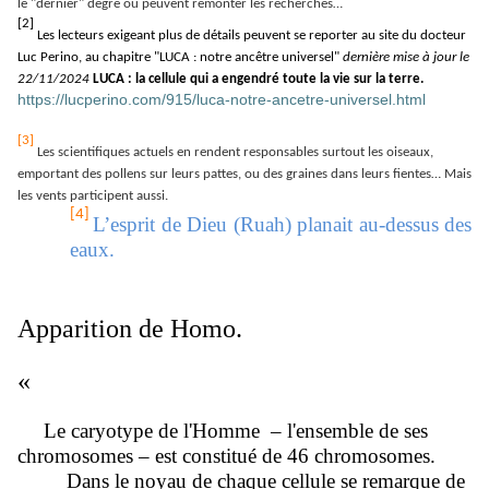
le "dernier" degré où peuvent remonter les recherches…
[2]
Les lecteurs exigeant plus de détails peuvent se reporter au site du docteur
Luc Perino, au chapitre "LUCA : notre ancêtre universel"
dernière mise à jour le
22/11/2024
LUCA : la cellule qui a engendré toute la vie sur la terre.
https://lucperino.com/915/luca-notre-ancetre-universel.html
[3]
Les scientifiques actuels en rendent responsables surtout les oiseaux,
emportant des pollens sur leurs pattes, ou des graines dans leurs fientes… Mais
les vents participent aussi.
[4]
L’esprit de Dieu (Ruah) planait au-dessus des
eaux.
Apparition de Homo.
«
Le caryotype de l'Homme – l'ensemble de ses
chromosomes – est constitué de 46 chromosomes.
Dans le noyau de chaque cellule se remarque de