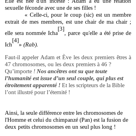
Elle est née d'un inceste : Adam a eu une relation
sexuelle féconde avec une de ses filles !
« Celle-ci, pour le coup (sic) est un membre
extrait de mes membres, est une chair de ma chair ;
[3]
elle sera nommée Icha
, parce qu'elle a été prise de
[4]
Ich
»
(Rab).
Faut-il appeler Adam et Ève les deux premiers êtres à
47 chromosomes, ou les deux premiers à 46 ?
Qu’importe
!
Nos ancêtres ont su que toute
l’humanité est issue d’un seul couple, qui plus est
étroitement apparenté !
Et les scripteurs de la Bible
l’ont illustré pour l’éternité !
Ainsi, la seule différence entre les chromosomes de
l'Homme et celui du chimpanzé (Pan) est la fusion de
deux petits chromosomes en un seul plus long !