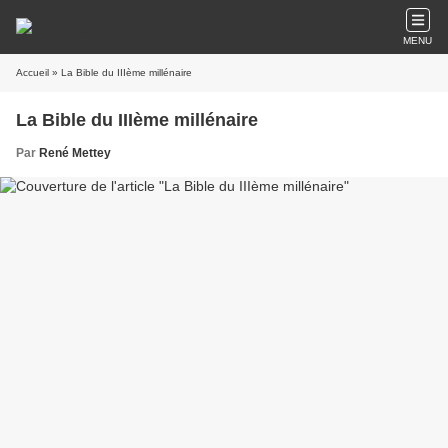
MENU
Accueil
» La Bible du IIIème millénaire
La Bible du IIIème millénaire
Par
René Mettey