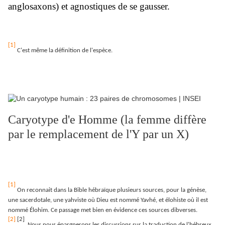
anglosaxons) et agnostiques de se gausser.
[1]
C'est même la définition de l'espèce.
Caryotype d'e Homme (la femme diffère
par le remplacement de l'Y par un X)
[1]
On reconnait dans la Bible hébraïque plusieurs sources, pour la génèse,
une sacerdotale, une yahviste où Dieu est nommé Yavhé, et élohiste où il est
nommé Élohim. Ce passage met bien en évidence ces sources dibverses.
[2]
[2]
Nous nous épargnerons les discussions sur la traduction de l'hébreux