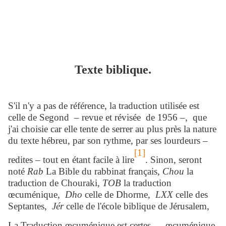
Texte biblique.
S'il n'y a pas de référence, la traduction utilisée est
celle de Segond – revue et révisée de 1956 –, que
j'ai choisie car elle tente de serrer au plus près la nature
du texte hébreu, par son rythme, par ses lourdeurs –
[1]
redites – tout en étant facile à lire
. Sinon, seront
noté
Rab
La Bible du rabbinat français,
Chou
la
traduction de Chouraki,
TOB
la traduction
œcuménique,
Dho
celle de Dhorme,
LXX
celle des
Septantes,
Jér
celle de l'école biblique de Jérusalem,
La Traduction œcuménique est certes … œcuménique