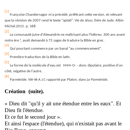
[1]
Françoise Chandernagor m'a précédé, préférant cette version, et relevant
que la révision de 2007 rend le texte "aplati".
Vie de Jésus, frère de Jude
. Albin
Michel.2015. p. 368
[2]
La comunauté juive d'Alexandrie ne maîtrisant plus l'hébreu, 300 ans avant
notre ère !, avait demandé à 72 sages de traduire la Bible en grec.
[3]
Qui pourtant commence par un banal "au commencement".
[4]
Première traduction de la Bible en latin.
[5]
La forme de la molécule d'eau est H+H+ O- - donc dipolaire, positive d'un
côté, négative de l'autre.
[6]
Parménide. VIè-Vè A.J.C rapporté par Platon, dans
Le Parménide
.
Création (suite).
« Dieu dit "qu'il y ait une étendue entre les eaux". Et
Dieu fit l'étendue.
Et ce fut le second jour ».
Et ainsi l'espace (l'étendue), qui n'existait pas avant le