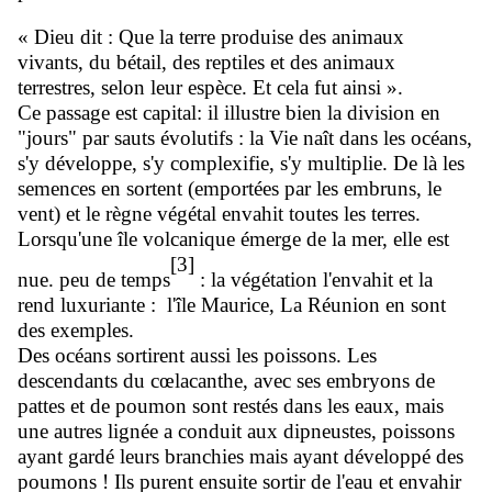
« Dieu dit : Que la terre produise des animaux
vivants, du bétail, des reptiles et des animaux
terrestres, selon leur espèce. Et cela fut ainsi ».
Ce passage est capital: il illustre bien la division en
"jours" par sauts évolutifs : la Vie naît dans les océans,
s'y développe, s'y complexifie, s'y multiplie. De là les
semences en sortent (emportées par les embruns, le
vent) et le règne végétal envahit toutes les terres.
Lorsqu'une île volcanique émerge de la mer, elle est
[3]
nue. peu de temps
: la végétation l'envahit et la
rend luxuriante : l'île Maurice, La Réunion en sont
des exemples.
Des océans sortirent aussi les poissons. Les
descendants du cœlacanthe, avec ses embryons de
pattes et de poumon sont restés dans les eaux, mais
une autres lignée a conduit aux dipneustes, poissons
ayant gardé leurs branchies mais ayant développé des
poumons ! Ils purent ensuite sortir de l'eau et envahir