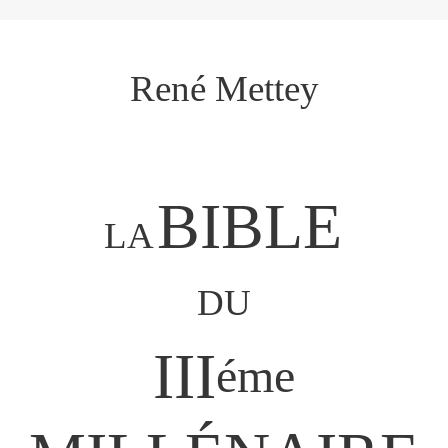
René Mettey
BIBLE
LA
DU
III
éme