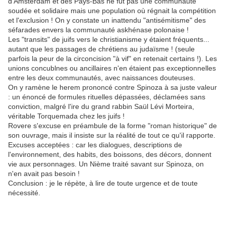
d'Amsterdam et des Pays-Bas ne fut pas une communauté
soudée et solidaire mais une population où régnait la compétition
et l'exclusion ! On y constate un inattendu "antisémitisme" des
séfarades envers la communauté askhénase polonaise !
Les "transits" de juifs vers le christianisme y étaient fréquents...
autant que les passages de chrétiens au judaïsme ! (seule
parfois la peur de la circoncision "à vif" en retenait certains !). Les
unions concublnes ou ancillaires n'en étaient pas exceptionnelles
entre les deux communautés, avec naissances douteuses.
On y ramène le herem prononcé contre Spinoza à sa juste valeur
: un énoncé de formules rituelles dépassées, déclamées sans
conviction, malgré l'ire du grand rabbin Saül Lévi Morteira,
véritable Torquemada chez les juifs !
Rovere s'excuse en préambule de la forme "roman historique" de
son ouvrage, mais il insiste sur la réalité de tout ce qu'il rapporte.
Excuses acceptées : car les dialogues, descriptions de
l'environnement, des habits, des boissons, des décors, donnent
vie aux personnages. Un Nième traité savant sur Spinoza, on
n'en avait pas besoin !
Conclusion : je le répète, à lire de toute urgence et de toute
nécessité.