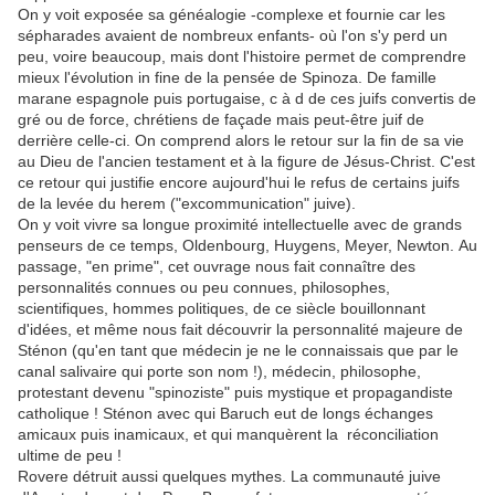
On y voit exposée sa généalogie -complexe et fournie car les
sépharades avaient de nombreux enfants- où l'on s'y perd un
peu, voire beaucoup, mais dont l'histoire permet de comprendre
mieux l'évolution in fine de la pensée de Spinoza. De famille
marane espagnole puis portugaise, c à d de ces juifs convertis de
gré ou de force, chrétiens de façade mais peut-être juif de
derrière celle-ci. On comprend alors le retour sur la fin de sa vie
au Dieu de l'ancien testament et à la figure de Jésus-Christ. C'est
ce retour qui justifie encore aujourd'hui le refus de certains juifs
de la levée du herem ("excommunication" juive).
On y voit vivre sa longue proximité intellectuelle avec de grands
penseurs de ce temps, Oldenbourg, Huygens, Meyer, Newton. Au
passage, "en prime", cet ouvrage nous fait connaître des
personnalités connues ou peu connues, philosophes,
scientifiques, hommes politiques, de ce siècle bouillonnant
d'idées, et même nous fait découvrir la personnalité majeure de
Sténon (qu'en tant que médecin je ne le connaissais que par le
canal salivaire qui porte son nom !), médecin, philosophe,
protestant devenu "spinoziste" puis mystique et propagandiste
catholique ! Sténon avec qui Baruch eut de longs échanges
amicaux puis inamicaux, et qui manquèrent la réconciliation
ultime de peu !
Rovere détruit aussi quelques mythes. La communauté juive