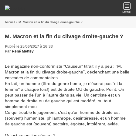
MENU
Accueil
» M. Macron et la fin du clivage droite-gauche ?
M. Macron et la fin du clivage droite-gauche ?
Publié le 25/06/2017 à 16:33
Par
René Mettey
Le magazine non-conformiste "Causeur" titrait il y a peu : "M.
Macron et la fin du clivage droite-gauche", déclenchant une belle
cascades de commentaires.
En fait, un homme (être du genre homo, je n'écrirai pas "et la
femme" à chaque fois!) est de droite OU de gauche. Point. On
peut passer de l'un à l'autre dans sa vie. Un centriste est un
homme de droite ou de gauche qui est modéré, ou tout
simplement mou...
Ce qui trouble le jugement, c'est qu'un homme de droite est
(souvent) humaniste, philanthrope, désintéressé, et un homme
de gauche est (souvent) sectaire, égoïste, intolérant, avide.
Qu'est-ce qui les sépare ?