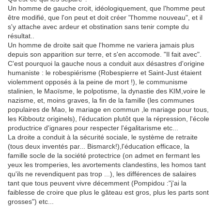
Un homme de gauche croit, idéologiquement, que l'homme peut
être modifié, que l'on peut et doit créer "l'homme nouveau", et il
s'y attache avec ardeur et obstination sans tenir compte du
résultat..
Un homme de droite sait que l'homme ne variera jamais plus
depuis son apparition sur terre, et s'en accomode. "Il fait avec".
C'est pourquoi la gauche nous a conduit aux désastres d'origine
humaniste : le robespiérisme (Robespierre et Saint-Just étaient
violemment opposés à la peine de mort !), le communisme
stalinien, le Maoïsme, le polpotisme, la dynastie des KIM,voire le
nazisme, et, moins graves, la fin de la famille (les communes
populaires de Mao, le mariage en commun ,le mariage pour tous,
les Kibboutz originels), l'éducation plutôt que la répression, l'école
productrice d'ignares pour respecter l'égalitarisme etc...
La droite a conduit à la sécurité sociale, le système de retraite
(tous deux inventés par... Bismarck!),l'éducation efficace, la
famille socle de la société protectrice (on admet en fermant les
yeux les tromperies, les avortements clandestins, les homos tant
qu'ils ne revendiquent pas trop ...), les différences de salaires
tant que tous peuvent vivre décemment (Pompidou :"j'ai la
faiblesse de croire que plus le gâteau est gros, plus les parts sont
grosses") etc...