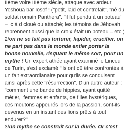
IIème voire IIIème siècle, attaque avec ardeur
Yeshoua bar Iosef ! ("petit, laid et contrefait", "né du
soldat romain Panthera", "il fut pendu à un poteau"
– c à d cloué ou attaché; les témoins de Jéhovah
reprennent aussi que la croix était un poteau – etc.).
2/
on ne se fait pas torturer, lapider, crucifier, on
ne part pas dans le monde entier porter la
bonne nouvelle, risquant le même sort, pour un
mythe !
Un expert athée ayant examiné le Linceul
de Turin, s'est exclamé "ils ont dû être confrontés à
un fait extraordianaire pour qu'ils se conduisent
ainsi après cette "résurrection". D'un autre auteur :
"comment une bande de hippies, ayant quitté
métier, femmes et enfants, de filles hystériques,
ces moutons appeurés lors de la passion, sont-ils
devenus en un instant des lions prêts à tout
endurer?"
3/
un mythe se construit sur la durée. Or c'est