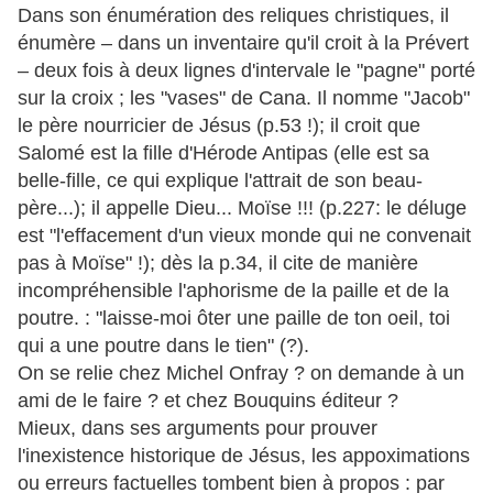
Dans son énumération des reliques christiques, il
énumère – dans un inventaire qu'il croit à la Prévert
– deux fois à deux lignes d'intervale le "pagne" porté
sur la croix ; les "vases" de Cana. Il nomme "Jacob"
le père nourricier de Jésus (p.53 !); il croit que
Salomé est la fille d'Hérode Antipas (elle est sa
belle-fille, ce qui explique l'attrait de son beau-
père...); il appelle Dieu... Moïse !!! (p.227: le déluge
est "l'effacement d'un vieux monde qui ne convenait
pas à Moïse" !); dès la p.34, il cite de manière
incompréhensible l'aphorisme de la paille et de la
poutre. : "laisse-moi ôter une paille de ton oeil, toi
qui a une poutre dans le tien" (?).
On se relie chez Michel Onfray ? on demande à un
ami de le faire ? et chez Bouquins éditeur ?
Mieux, dans ses arguments pour prouver
l'inexistence historique de Jésus, les appoximations
ou erreurs factuelles tombent bien à propos : par