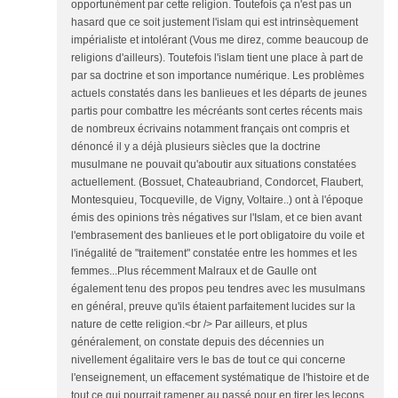
opportunément par cette religion. Toutefois ça n'est pas un
hasard que ce soit justement l'islam qui est intrinsèquement
impérialiste et intolérant (Vous me direz, comme beaucoup de
religions d'ailleurs). Toutefois l'islam tient une place à part de
par sa doctrine et son importance numérique. Les problèmes
actuels constatés dans les banlieues et les départs de jeunes
partis pour combattre les mécréants sont certes récents mais
de nombreux écrivains notamment français ont compris et
dénoncé il y a déjà plusieurs siècles que la doctrine
musulmane ne pouvait qu'aboutir aux situations constatées
actuellement. (Bossuet, Chateaubriand, Condorcet, Flaubert,
Montesquieu, Tocqueville, de Vigny, Voltaire..) ont à l'époque
émis des opinions très négatives sur l'Islam, et ce bien avant
l'embrasement des banlieues et le port obligatoire du voile et
l'inégalité de "traitement" constatée entre les hommes et les
femmes...Plus récemment Malraux et de Gaulle ont
également tenu des propos peu tendres avec les musulmans
en général, preuve qu'ils étaient parfaitement lucides sur la
nature de cette religion.<br /> Par ailleurs, et plus
généralement, on constate depuis des décennies un
nivellement égalitaire vers le bas de tout ce qui concerne
l'enseignement, un effacement systématique de l'histoire et de
tout ce qui pourrait ramener au passé pour en tirer les leçons.