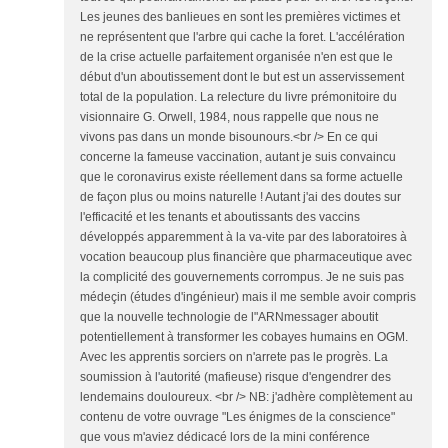
Les jeunes des banlieues en sont les premières victimes et
ne représentent que l'arbre qui cache la foret. L'accélération
de la crise actuelle parfaitement organisée n'en est que le
début d'un aboutissement dont le but est un asservissement
total de la population. La relecture du livre prémonitoire du
visionnaire G. Orwell, 1984, nous rappelle que nous ne
vivons pas dans un monde bisounours.<br /> En ce qui
concerne la fameuse vaccination, autant je suis convaincu
que le coronavirus existe réellement dans sa forme actuelle
de façon plus ou moins naturelle ! Autant j'ai des doutes sur
l'efficacité et les tenants et aboutissants des vaccins
développés apparemment à la va-vite par des laboratoires à
vocation beaucoup plus financière que pharmaceutique avec
la complicité des gouvernements corrompus. Je ne suis pas
médeçin (études d'ingénieur) mais il me semble avoir compris
que la nouvelle technologie de l"ARNmessager aboutit
potentiellement à transformer les cobayes humains en OGM.
Avec les apprentis sorciers on n'arrete pas le progrès. La
soumission à l'autorité (mafieuse) risque d'engendrer des
lendemains douloureux. <br /> NB: j'adhère complètement au
contenu de votre ouvrage "Les énigmes de la conscience"
que vous m'aviez dédicacé lors de la mini conférence