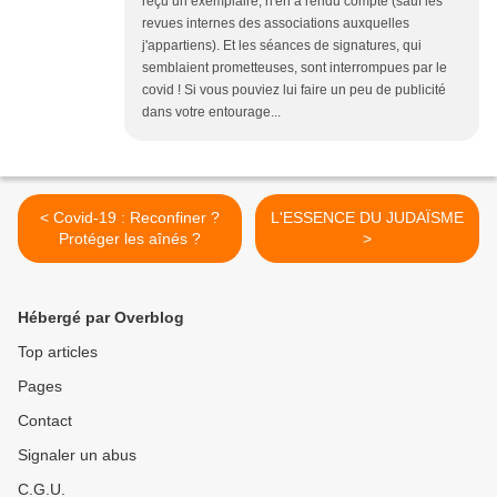
reçu un exemplaire, n'en a rendu compte (sauf les
revues internes des associations auxquelles
j'appartiens). Et les séances de signatures, qui
semblaient prometteuses, sont interrompues par le
covid ! Si vous pouviez lui faire un peu de publicité
dans votre entourage...
< Covid-19 : Reconfiner ?
L'ESSENCE DU JUDAÏSME
Protéger les aînés ?
>
Hébergé par Overblog
Top articles
Pages
Contact
Signaler un abus
C.G.U.