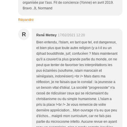
organisée par l'ass. Fil de concience (Yonne) en avril 2019.
Bravo. JL Normand
Répondre
R
René Mettey
17/02/2021 12:20
Bien entendu, l'Islam, en tant que tel, est dangereux,
et bien plus que toute autre religion (y a-t-il eu un
djihad bouddhiste, juif, confucéen ? Mais maintenant
qu'il a couvert la plus grande partie du monde, on ne
peut que tenter de favoriser les interprétations les
pus éclairées (soufisme, islam marocain et
sénégalais, indonésien).<br /> Mais dans ma
réflexion, je ne faisais que le constat : la jeunesse a
un besoin vital d'idéal. La société "progressiste" n'a
cessé de ridiculiser ceux qui se réclamaient du
christianisme ou du simple humanisme. L'islam a
pris la place !<br /> Je vous remercie de votre
dernière appréciation... Mon ouvrage n'a eu que peu
d'échos... malgré mon curriculum, car ne fais pas
partie du microcosme intello. Aucune revue en ayant